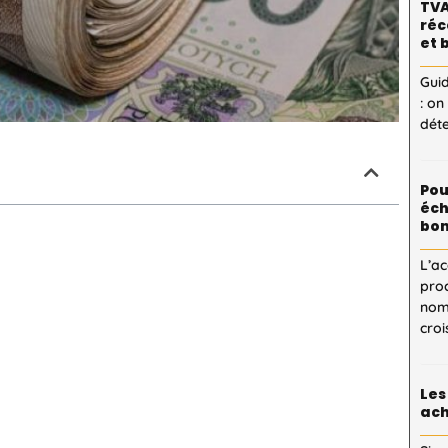
TVA
réc
et 
Guid
: on
dét
Pou
éch
bon
L’ac
proc
nom
cro
Les
ach