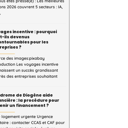
ous êtes pressé(e) : Les meilleures
ons 2026 couvrent 5 secteurs : IA,
,
ages incentive : pourquoi
t-ils devenus
ontournables pour les
reprises ?
rce des images:pixabay
oduction Les voyages incentive
naissent un succès grandissant
ès des entreprises souhaitant
drome de Diogène aide
ancière : la procédure pour
enir un financement ?
e logement urgente Urgence
taire : contacter CCAS et CAF pour