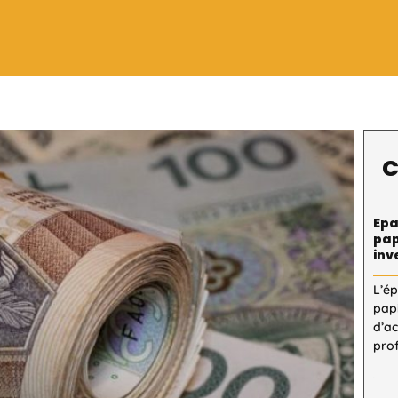
C
Epa
pap
inv
L’é
pap
d’a
pro