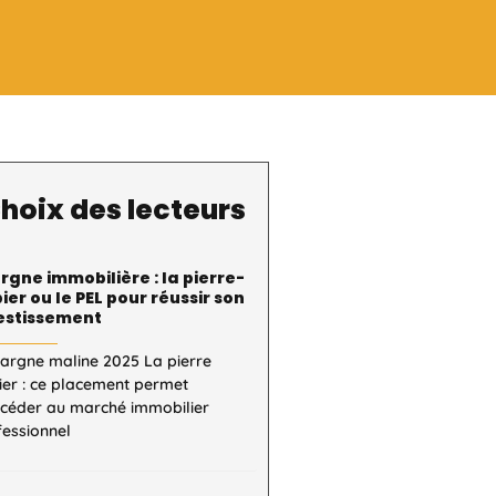
hoix des lecteurs
rgne immobilière : la pierre-
ier ou le PEL pour réussir son
estissement
pargne maline 2025 La pierre
ier : ce placement permet
ccéder au marché immobilier
fessionnel