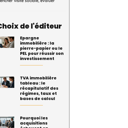
encher visite sociale, évaluer
Choix de l'éditeur
Epargne
immobilière : la
pierre-papier ou le
PEL pour réussir son
investissement
TVA immobilière
tableau : le
récapitulatif des
régimes, taux et
bases de calcul
Pourquoi les
acquisitions