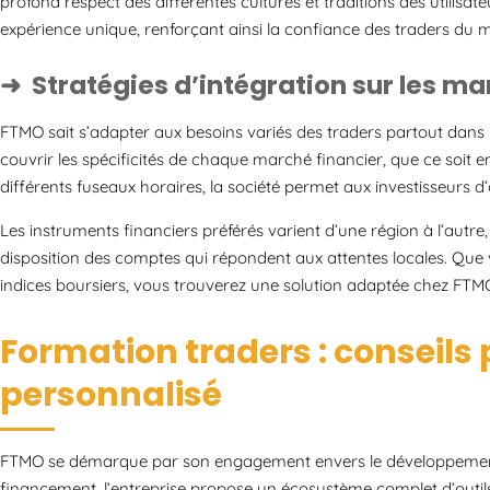
profond respect des différentes cultures et traditions des utilisa
expérience unique, renforçant ainsi la confiance des traders du m
Stratégies d’intégration sur les m
FTMO sait s’adapter aux besoins variés des traders partout dans
couvrir les spécificités de chaque marché financier, que ce soit
différents fuseaux horaires, la société permet aux investisseurs 
Les instruments financiers préférés varient d’une région à l’autre
disposition des comptes qui répondent aux attentes locales. Que 
indices boursiers, vous trouverez une solution adaptée chez FTMO 
Formation traders : conseils 
personnalisé
FTMO se démarque par son engagement envers le développement 
financement, l’entreprise propose un écosystème complet d’outil