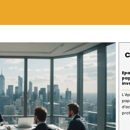
C
Epa
pap
inv
L’é
pap
d’a
pro