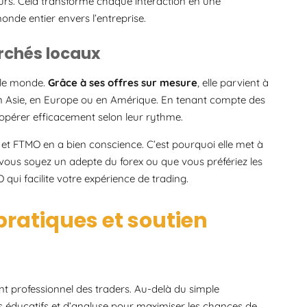
teurs. Cela transforme chaque interaction en une
onde entier envers l’entreprise.
archés locaux
 le monde.
Grâce à ses offres sur mesure
, elle parvient à
 en Asie, en Europe ou en Amérique. En tenant compte des
d’opérer efficacement selon leur rythme.
, et FTMO en a bien conscience. C’est pourquoi elle met à
vous soyez un adepte du forex ou que vous préfériez les
qui facilite votre expérience de trading.
pratiques et soutien
professionnel des traders. Au-delà du simple
s éducatifs et d’analyse pour maximiser les chances de