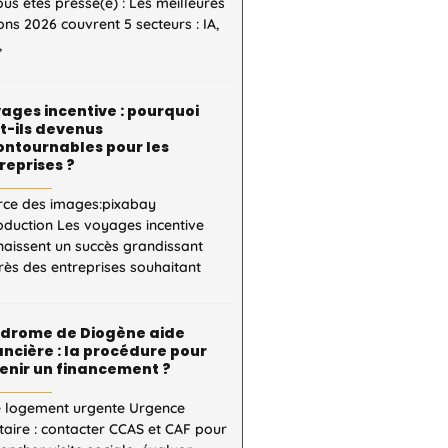
ous êtes pressé(e) : Les meilleures
ons 2026 couvrent 5 secteurs : IA,
,
ages incentive : pourquoi
t-ils devenus
ontournables pour les
reprises ?
rce des images:pixabay
oduction Les voyages incentive
naissent un succès grandissant
ès des entreprises souhaitant
drome de Diogène aide
ancière : la procédure pour
enir un financement ?
e logement urgente Urgence
taire : contacter CCAS et CAF pour