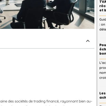
TVA
réc
et 
Guid
: on
dét
Pou
éch
bon
L’ac
proc
nom
cro
Les
ach
ne des sociétés de trading financé, rayonnant bien au-