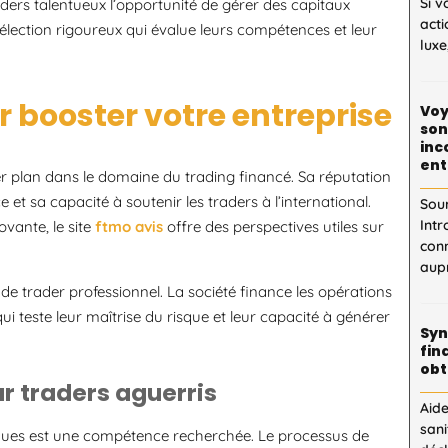
Si v
ders talentueux l’opportunité de gérer des capitaux
acti
élection rigoureux qui évalue leurs compétences et leur
luxe
r booster votre entreprise
Voy
son
inc
ent
 plan dans le domaine du trading financé. Sa réputation
et sa capacité à soutenir les traders à l’international.
Sou
Intr
vante, le site
ftmo avis
offre des perspectives utiles sur
con
aupr
e trader professionnel. La société finance les opérations
ui teste leur maîtrise du risque et leur capacité à générer
Syn
fin
obt
r traders aguerris
Aid
sani
sques est une compétence recherchée. Le processus de