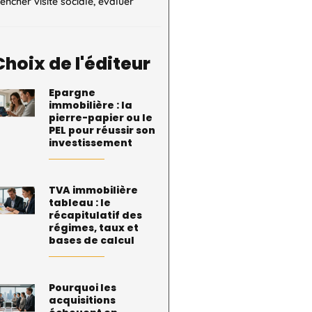
encher visite sociale, évaluer
Choix de l'éditeur
Epargne
immobilière : la
pierre-papier ou le
PEL pour réussir son
investissement
TVA immobilière
tableau : le
récapitulatif des
régimes, taux et
bases de calcul
Pourquoi les
acquisitions