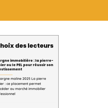
hoix des lecteurs
rgne immobilière : la pierre-
ier ou le PEL pour réussir son
estissement
pargne maline 2025 La pierre
ier : ce placement permet
ccéder au marché immobilier
fessionnel