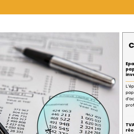
C
Epa
pap
inv
L’é
pap
d’a
pro
TVA
réc