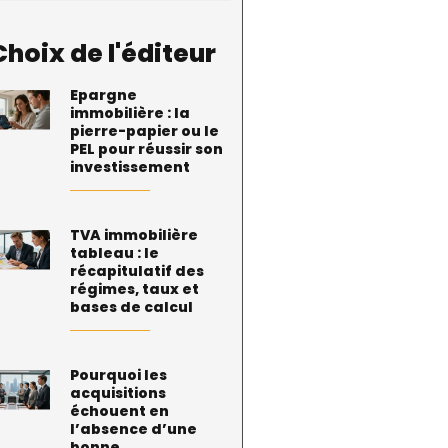
Choix de l'éditeur
Epargne
immobilière : la
pierre-papier ou le
PEL pour réussir son
investissement
TVA immobilière
tableau : le
récapitulatif des
régimes, taux et
bases de calcul
Pourquoi les
acquisitions
échouent en
l’absence d’une
bonne