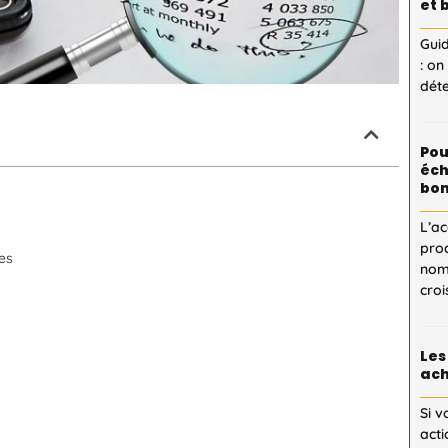
et 
Guid
: on
dét
Pou
éch
bon
L’ac
proc
ues
nom
cro
Les
ach
Si v
acti