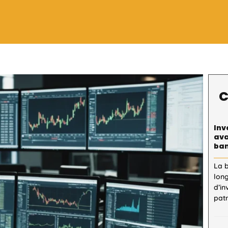
C
Inv
ava
ban
La 
lon
d’in
patr