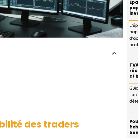
Epa
pap
inv
L’é
pap
d’a
pro
TVA
réc
et 
Guid
: on
dét
bilité des traders
Pou
éch
bon