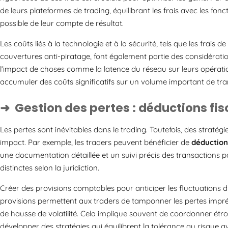
de leurs plateformes de trading, équilibrant les frais avec les fonct
possible de leur compte de résultat.
Les coûts liés à la technologie et à la sécurité, tels que les frais
couvertures anti-piratage, font également partie des considératio
l’impact de choses comme la latence du réseau sur leurs opérati
accumuler des coûts significatifs sur un volume important de tra
Gestion des pertes : déductions fis
Les pertes sont inévitables dans le trading. Toutefois, des straté
impact. Par exemple, les traders peuvent bénéficier de
déduction
une documentation détaillée et un suivi précis des transactions p
distinctes selon la juridiction.
Créer des provisions comptables pour anticiper les fluctuations
provisions permettent aux traders de tamponner les pertes imprévu
de hausse de volatilité. Cela implique souvent de coordonner étro
développer des stratégies qui équilibrent la tolérance au risque a