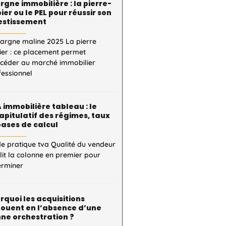
rgne immobilière : la pierre-
ier ou le PEL pour réussir son
estissement
pargne maline 2025 La pierre
ier : ce placement permet
ccéder au marché immobilier
fessionnel
 immobilière tableau : le
apitulatif des régimes, taux
bases de calcul
e pratique tva Qualité du vendeur
 lit la colonne en premier pour
erminer
rquoi les acquisitions
ouent en l’absence d’une
ne orchestration ?