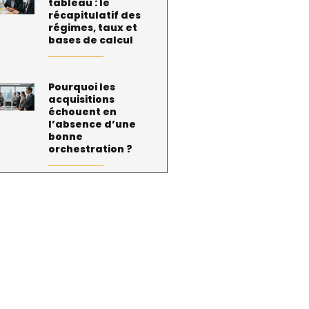
tableau : le
récapitulatif des
régimes, taux et
bases de calcul
Pourquoi les
acquisitions
échouent en
l’absence d’une
bonne
orchestration ?