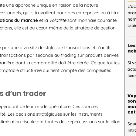
site une approche unique en raison de la nature
L’ac
onnels, qu’ils travaillent pour des entreprises ou à titre
proc
nom
uations du marché
et la
volatilité
sont monnaie courante.
cro
tions, elle est au cœur même de la stratégie de gestion
Les
par une diversité de styles de transactions et d’actifs
ach
transactions par seconde au trading sur produits dérivés
manière dont la comptabilité doit être gérée. Ce que toutes
Si v
acti
comptable structurée qui tient compte des complexités
luxe
 d’un trader
Voy
son
dépendant de leur mode opératoire. Ces sources
inc
ent
ité. Les décisions stratégiques sur les instruments
timisation fiscale ont toutes des répercussions sur le bilan
Sou
Intr