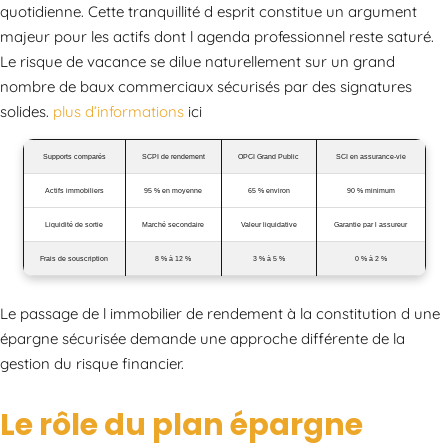
quotidienne. Cette tranquillité d esprit constitue un argument
majeur pour les actifs dont l agenda professionnel reste saturé.
Le risque de vacance se dilue naturellement sur un grand
nombre de baux commerciaux sécurisés par des signatures
solides.
plus d’informations
ici
Supports comparés
SCPI de rendement
OPCI Grand Public
SCI en assurance-vie
Actifs immobiliers
95 % en moyenne
65 % environ
90 % minimum
Liquidité de sortie
Marché secondaire
Valeur liquidative
Garantie par l assureur
Frais de souscription
8 % à 12 %
3 % à 5 %
0 % à 2 %
Le passage de l immobilier de rendement à la constitution d une
épargne sécurisée demande une approche différente de la
gestion du risque financier.
Le rôle du plan épargne