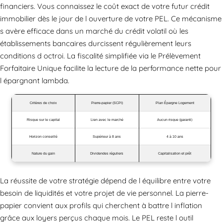
financiers. Vous connaissez le coût exact de votre futur crédit
immobilier dès le jour de l ouverture de votre PEL. Ce mécanisme
s avère efficace dans un marché du crédit volatil où les
établissements bancaires durcissent régulièrement leurs
conditions d octroi. La fiscalité simplifiée via le Prélèvement
Forfaitaire Unique facilite la lecture de la performance nette pour
l épargnant lambda.
Critères de choix
Pierre-papier (SCPI)
Plan Épargne Logement
Risque sur le capital
Lien avec le marché
Aucun risque (garanti)
Horizon conseillé
Supérieur à 8 ans
4 à 10 ans
Nature du gain
Dividendes réguliers
Capitalisation et prêt
La réussite de votre stratégie dépend de l équilibre entre votre
besoin de liquidités et votre projet de vie personnel. La pierre-
papier convient aux profils qui cherchent à battre l inflation
grâce aux loyers perçus chaque mois. Le PEL reste l outil