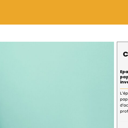
C
Epa
pap
inv
L’é
pap
d’a
pro