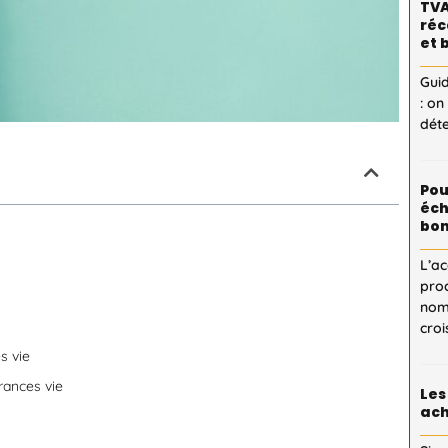
TVA
réc
et 
Guid
: on
dét
Pou
éch
bon
L’ac
proc
nom
cro
s vie
rances vie
Les
ach