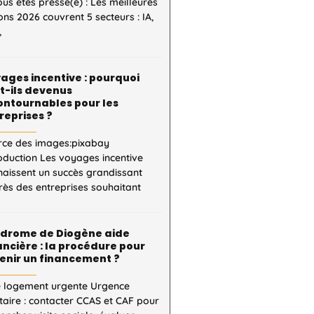
ous êtes pressé(e) : Les meilleures
ons 2026 couvrent 5 secteurs : IA,
,
ages incentive : pourquoi
t-ils devenus
ontournables pour les
reprises ?
rce des images:pixabay
oduction Les voyages incentive
naissent un succès grandissant
ès des entreprises souhaitant
drome de Diogène aide
ancière : la procédure pour
enir un financement ?
e logement urgente Urgence
taire : contacter CCAS et CAF pour