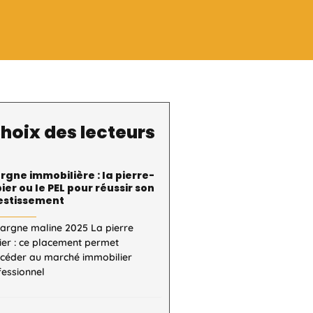
hoix des lecteurs
rgne immobilière : la pierre-
ier ou le PEL pour réussir son
estissement
pargne maline 2025 La pierre
ier : ce placement permet
ccéder au marché immobilier
fessionnel