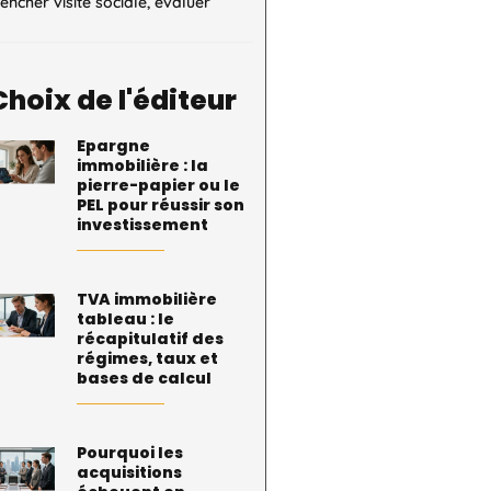
encher visite sociale, évaluer
Choix de l'éditeur
Epargne
immobilière : la
pierre-papier ou le
PEL pour réussir son
investissement
TVA immobilière
tableau : le
récapitulatif des
régimes, taux et
bases de calcul
Pourquoi les
acquisitions