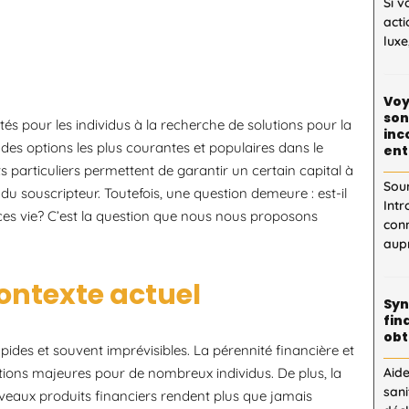
Si v
acti
luxe
Voy
son
 pour les individus à la recherche de solutions pour la
inc
 des options les plus courantes et populaires dans le
ent
s particuliers permettent de garantir un certain capital à
Sou
u souscripteur. Toutefois, une question demeure : est-il
Intr
ances vie? C’est la question que nous nous proposons
con
aupr
contexte actuel
Syn
fin
obt
s et souvent imprévisibles. La pérennité financière et
tions majeures pour de nombreux individus. De plus, la
Aid
sani
veaux produits financiers rendent plus que jamais