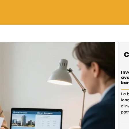
C
Inv
ava
ban
La 
lon
d’in
patr