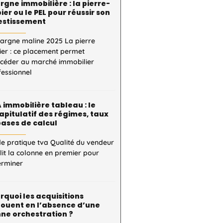
rgne immobilière : la pierre-
ier ou le PEL pour réussir son
estissement
pargne maline 2025 La pierre
ier : ce placement permet
ccéder au marché immobilier
fessionnel
 immobilière tableau : le
apitulatif des régimes, taux
bases de calcul
e pratique tva Qualité du vendeur
 lit la colonne en premier pour
erminer
rquoi les acquisitions
ouent en l’absence d’une
ne orchestration ?