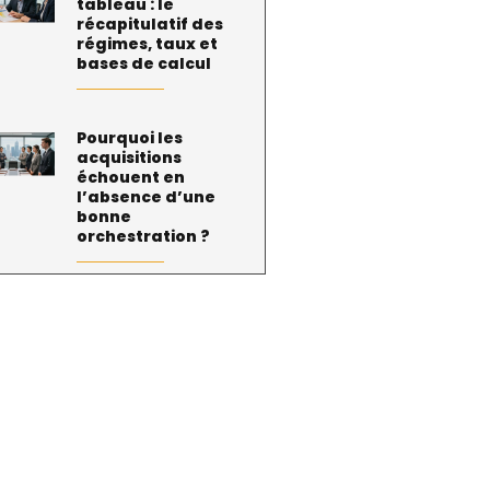
tableau : le
récapitulatif des
régimes, taux et
bases de calcul
Pourquoi les
acquisitions
échouent en
l’absence d’une
bonne
orchestration ?