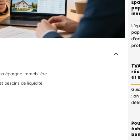
Epa
pap
inv
L’é
pap
d’a
pro
TVA
réc
son épargne immobilière.
et 
et besoins de liquidité.
Guid
: on
dét
Pou
éch
bon