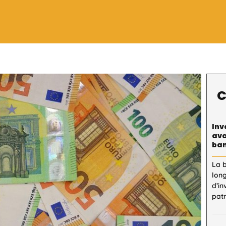
C
Inv
ava
ban
La 
lon
d’in
patr