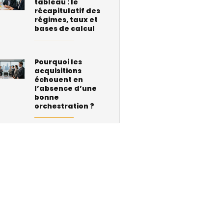
tableau : le
récapitulatif des
régimes, taux et
bases de calcul
Pourquoi les
acquisitions
échouent en
l’absence d’une
bonne
orchestration ?