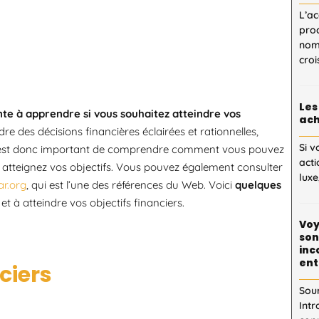
L’ac
proc
nom
cro
Les
te à apprendre si vous souhaitez atteindre vos
ach
e des décisions financières éclairées et rationnelles,
Si v
. Il est donc important de comprendre comment vous pouvez
acti
 atteignez vos objectifs. Vous pouvez également consulter
luxe
r.org
, qui est l’une des références du Web. Voici
quelques
t à atteindre vos objectifs financiers.
Voy
son
inc
ent
ciers
Sou
Intr