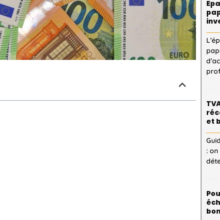
Epa
pap
inv
L’é
pap
d’a
pro
TVA
réc
et 
Guid
: on
dét
Pou
éch
bon