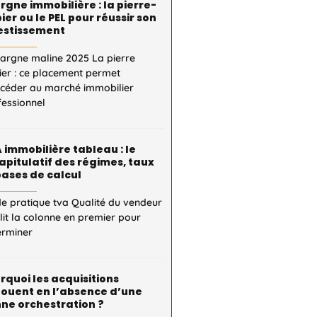
rgne immobilière : la pierre-
ier ou le PEL pour réussir son
estissement
pargne maline 2025 La pierre
ier : ce placement permet
ccéder au marché immobilier
fessionnel
 immobilière tableau : le
apitulatif des régimes, taux
bases de calcul
e pratique tva Qualité du vendeur
 lit la colonne en premier pour
erminer
rquoi les acquisitions
ouent en l’absence d’une
ne orchestration ?