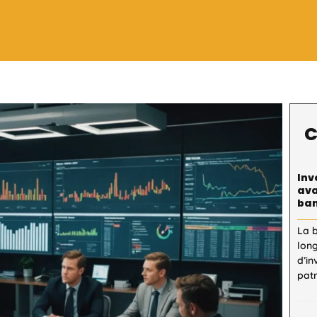
C
Inv
ava
ban
La 
lon
d’in
patr