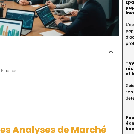
Epa
pap
inv
L’é
pap
d’a
pro
TVA
réc
 Finance
et 
Guid
: on
dét
Pou
éch
des Analyses de Marché
bon