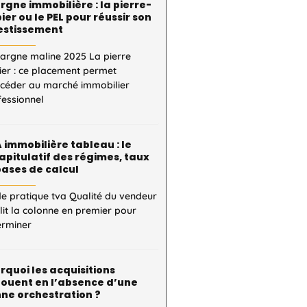
rgne immobilière : la pierre-
ier ou le PEL pour réussir son
estissement
pargne maline 2025 La pierre
ier : ce placement permet
ccéder au marché immobilier
fessionnel
 immobilière tableau : le
apitulatif des régimes, taux
bases de calcul
e pratique tva Qualité du vendeur
 lit la colonne en premier pour
erminer
rquoi les acquisitions
ouent en l’absence d’une
ne orchestration ?