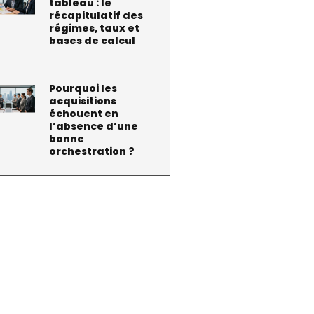
tableau : le
récapitulatif des
régimes, taux et
bases de calcul
Pourquoi les
acquisitions
échouent en
l’absence d’une
bonne
orchestration ?