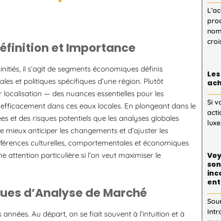
L’ac
proc
nom
cro
finition et Importance
nitiés, il s’agit de segments économiques définis
Les
es et politiques spécifiques d’une région. Plutôt
ach
 localisation — des nuances essentielles pour les
Si v
r efficacement dans ces eaux locales. En plongeant dans le
acti
ées et des risques potentiels que les analyses globales
luxe
 mieux anticiper les changements et d’ajuster les
préférences culturelles, comportementales et économiques
e attention particulière si l’on veut maximiser le
Voy
son
inc
ent
iques d’Analyse de Marché
Sou
Intr
nnées. Au départ, on se fiait souvent à l’intuition et à