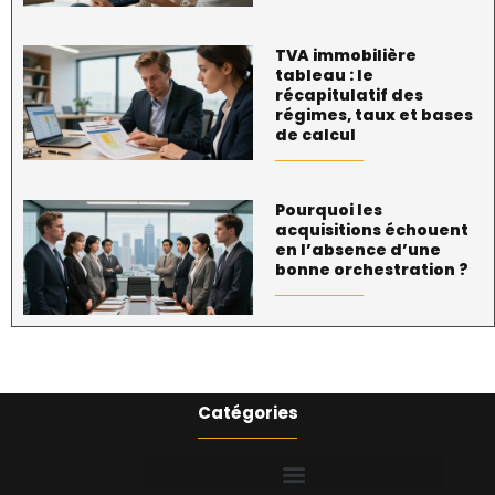
TVA immobilière
tableau : le
récapitulatif des
régimes, taux et bases
de calcul
Pourquoi les
acquisitions échouent
en l’absence d’une
bonne orchestration ?
Catégories