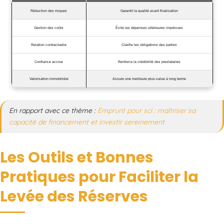
Réduction des risques
Garantit la qualité avant finalisation
Gestion des coûts
Évite les dépenses ultérieures imprévues
Relation contractuelle
Clarifie les obligations des parties
Confiance accrue
Renforce la crédibilité des prestataires
Valorisation immobilière
Assure une meilleure plus-value à long terme
En rapport avec ce thème :
Emprunt pour sci : maîtriser sa
capacité de financement et investir sereinement
Les Outils et Bonnes
Pratiques pour Faciliter la
Levée des Réserves