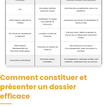
municipaux
financière, orientation vers partenaires
Allocataires (familles,
Aide financière exceptionnelle, avance sur
CAF
personnes seules)
prestations
Propriétaires occupants
ANAH (Agence nationale de
Subventions pour travaux de réhabilitation et
sous plafonds de
l’habitat)
remise en état
ressources
Aide pour loyers, dépôts de garantie ou
FSL (Fonds de solidarité pour
Locataires en difficulté
travaux liés à l’habitat selon instructions
le logement)
financière
locales
MDPH (Maison
Reconnaissance d’un besoin
Personnes en situation de
Départementale des
d’accompagnement, aides techniques ou
handicap
Personnes Handicapées)
humaines
Personnes isolées,
Accompagnement, nettoyage solidaire, aide
Associations spécialisées
vulnérables
matérielle, coordination avec les services
Comment constituer et
présenter un dossier
efficace