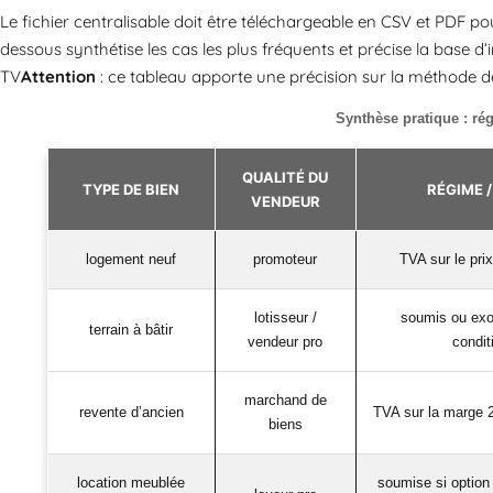
Le fichier centralisable doit être téléchargeable en CSV et PDF po
dessous synthétise les cas les plus fréquents et précise la base d’i
TV
Attention
: ce tableau apporte une précision sur la méthode de
Synthèse pratique : ré
QUALITÉ DU
TYPE DE BIEN
RÉGIME /
VENDEUR
logement neuf
promoteur
TVA sur le prix
lotisseur /
soumis ou exo
terrain à bâtir
vendeur pro
condit
marchand de
revente d’ancien
TVA sur la marge 
biens
location meublée
soumise si option