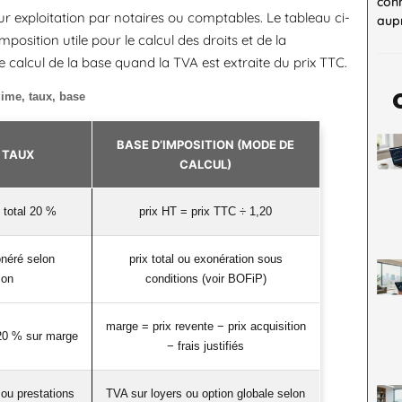
con
ur exploitation par notaires ou comptables. Le tableau ci-
aupr
mposition utile pour le calcul des droits et de la
 calcul de la base quand la TVA est extraite du prix TTC.
gime, taux, base
BASE D’IMPOSITION (MODE DE
 TAUX
CALCUL)
 total 20 %
prix HT = prix TTC ÷ 1,20
néré selon
prix total ou exonération sous
ion
conditions (voir BOFiP)
marge = prix revente − prix acquisition
20 % sur marge
− frais justifiés
 ou prestations
TVA sur loyers ou option globale selon