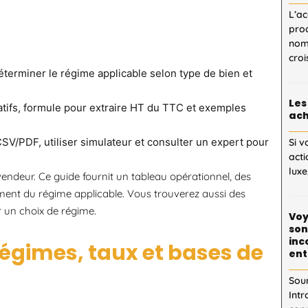
L’ac
proc
nom
cro
déterminer le régime applicable selon type de bien et
Les
catifs, formule pour extraire HT du TTC et exemples
ach
CSV/PDF, utiliser simulateur et consulter un expert pour
Si v
acti
luxe
vendeur. Ce guide fournit un tableau opérationnel, des
ement du régime applicable. Vous trouverez aussi des
r un choix de régime.
Voy
son
inc
régimes, taux et bases de
ent
Sou
Intr