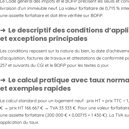
Le Code général des impôts et le BOFiP précisent les seuils et c
livraison d’un immeuble neuf. La valeur forfaitaire de 0,715 % int
une assiette forfaitaire et doit être vérifiée sur BOFiP.
Le descriptif des conditions d’appli
et exceptions principales
Les conditions reposent sur la nature du bien, la date d’achèveme
d’acquisition, factures de travaux et attestations de conformité po
257 et suivants du CGI et le BOFiP pour les textes à jour.
Le calcul pratique avec taux normal
et exemples rapides
Le calcul standard pour un logement neuf : prix HT = prix TTC ÷ 1
€ → prix HT 166 667 € → TVA 33 333 €. Pour une valeur forfaitaire
une assiette forfaitaire (200 000 € × 0,00715 = 1 430 €). La TVA 
application du taux.