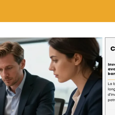
C
Inv
ava
ban
La 
lon
d’in
patr