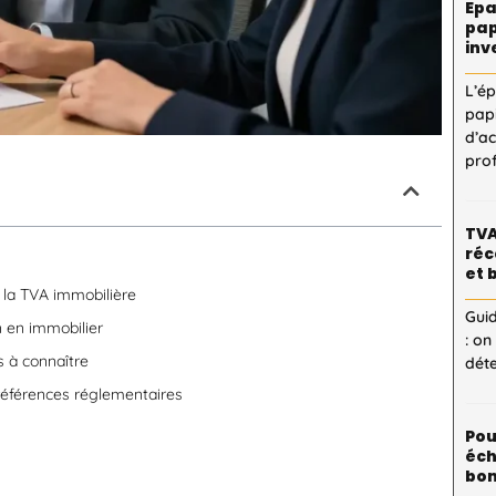
Epa
pap
inv
L’é
pap
d’a
pro
TVA
réc
et 
e la TVA immobilière
Guid
n en immobilier
: on
s à connaître
dét
 références réglementaires
Pou
éch
bon