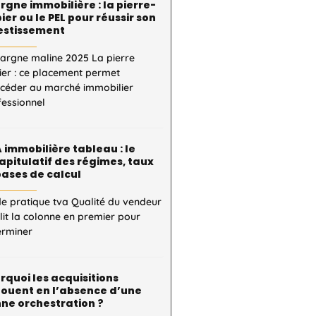
rgne immobilière : la pierre-
ier ou le PEL pour réussir son
estissement
pargne maline 2025 La pierre
ier : ce placement permet
ccéder au marché immobilier
fessionnel
 immobilière tableau : le
apitulatif des régimes, taux
bases de calcul
e pratique tva Qualité du vendeur
 lit la colonne en premier pour
erminer
rquoi les acquisitions
ouent en l’absence d’une
ne orchestration ?