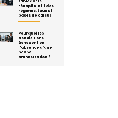
tableau : le
récapitulatif des
régimes, taux et
bases de calcul
Pourquoi les
acquisitions
échouent en
l’absence d’une
bonne
orchestration ?