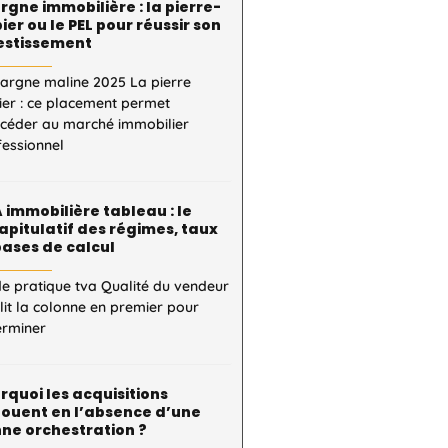
rgne immobilière : la pierre-
ier ou le PEL pour réussir son
estissement
pargne maline 2025 La pierre
ier : ce placement permet
ccéder au marché immobilier
fessionnel
 immobilière tableau : le
apitulatif des régimes, taux
bases de calcul
e pratique tva Qualité du vendeur
 lit la colonne en premier pour
erminer
rquoi les acquisitions
ouent en l’absence d’une
ne orchestration ?