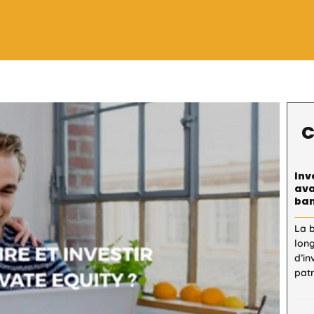
C
Inv
ava
ban
La 
lon
d’in
patr