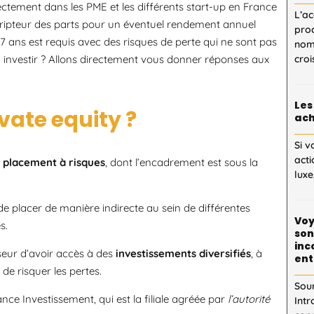
rectement dans les PME et les différents start-up en France
L’ac
scripteur des parts pour un éventuel rendement annuel
proc
7 ans est requis avec des risques de perte qui ne sont pas
nom
y investir ? Allons directement vous donner réponses aux
cro
Les
vate equity ?
ach
Si v
acti
 placement à risques
, dont l’encadrement est sous la
luxe
 placer de manière indirecte au sein de différentes
Voy
s.
son
inc
seur d’avoir accès à des
investissements diversifiés
, à
ent
e risquer les pertes.
Sou
nce Investissement, qui est la filiale agréée par
l’autorité
Intr