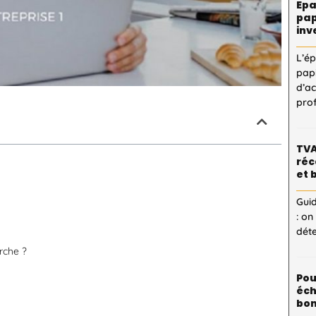
Epa
pap
inv
L’é
pap
d’a
pro
TVA
réc
et 
Guid
: on
dét
rche ?
Pou
éch
bon