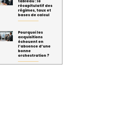
tableau : le
récapitulatif des
régimes, taux et
bases de calcul
Pourquoi les
acquisitions
échouent en
l’absence d’une
bonne
orchestration ?